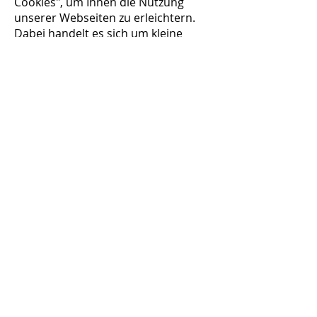
Cookies", um Ihnen die Nutzung
unserer Webseiten zu erleichtern.
Dabei handelt es sich um kleine
Textdateien, die nur für die Dauer
Ihres Besuchs unserer Webseite auf
Ihrer Festplatte hinterlegt und
abhängig von der Einstellung Ihres
Browser-Programms beim Beenden
des Browsers wieder gelöscht
werden. Diese Cookies rufen keine
auf Ihrer Festplatte über Sie
gespeicherten Informationen ab und
beeinträchtigen nicht Ihren PC oder
ihre Dateien. Die meisten Browser
sind so eingestellt, dass sie Cookies
automatisch akzeptieren. Sie können
das Speichern von Cookies jedoch
deaktivieren oder ihren Browser so
einstellen, dass er Sie auf die
Sendung von Cookies hinweist.