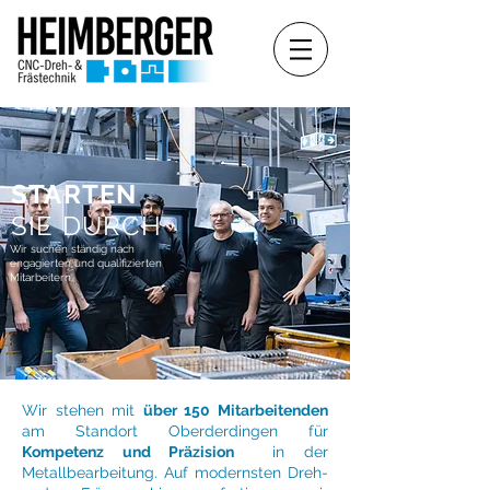
STARTEN
SIE DURCH
Wir suchen ständig nach
engagierten und qualifizierten
Mitarbeitern.
Wir stehen mit
über 150 Mitarbeitenden
am Standort Oberderdingen für
Kompetenz und Präzision
in der
Metallbearbeitung. Auf modernsten Dreh-