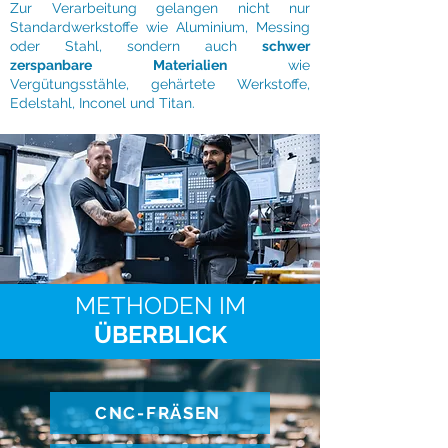
Zur Verarbeitung gelangen nicht nur
Standardwerkstoffe wie Aluminium, Messing
oder Stahl, sondern auch
schwer
zerspanbare Materialien
wie
Vergütungsstähle, gehärtete Werkstoffe,
Edelstahl, Inconel und Titan.
METHODEN IM
ÜBERBLICK
CNC-FRÄSEN