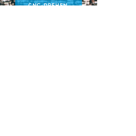
CNC-DREHEN
BAUGRUPPEN
FEINBEARBEITUNG
TECHNIKZENTRUM
AUTOMATION
OBERFLÄCHEN
ZUM ANFANG