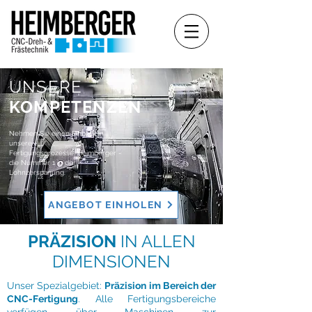
UNSERE
KOMPETENZEN
Nehmen Sie einen Einblick in
unsere
Fertigungsprozesse. Heimberger -
die Nummer 1 in der
Lohnzerspanung.
ANGEBOT EINHOLEN
PRÄZISION
IN ALLEN
DIMENSIONEN
Unser Spezialgebiet:
Präzision im Bereich der
CNC-Fertigung
. Alle Fertigungsbereiche