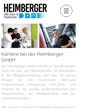
Karriere bei der Heimberger
GmbH
Die Heimberger GmbH mit Sitz in Oberderdingen
steht mit über 150 Mitarbeitenden für Kompetenz
in der Metallbearbeitung. Seit über 60 Jahren
fertigen wir mit modernsten Dreh-und
Fräsmaschinen hochpräzise CNC-Dreh- und
Frästeile für die großen Systemlieferanten des
Maschinenbaus, der Medizintechnik und der
Automobilindustrie.
Wir sind stolz darauf, ein Familienunternehmen zu